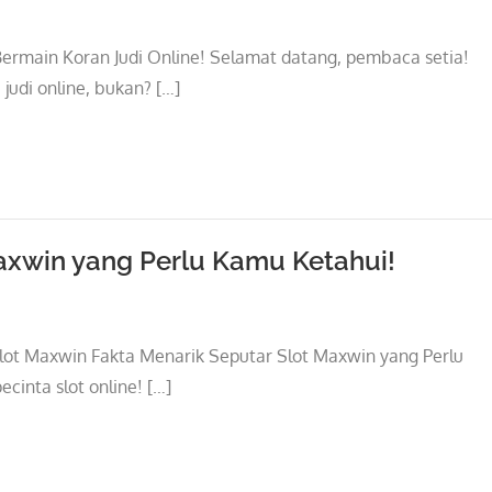
Bermain Koran Judi Online! Selamat datang, pembaca setia!
judi online, bukan? […]
axwin yang Perlu Kamu Ketahui!
lot Maxwin Fakta Menarik Seputar Slot Maxwin yang Perlu
cinta slot online! […]