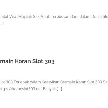
Slot Viral Majalah Slot Viral: Terobosan Baru dalam Dunia Slo
[…]
main Koran Slot 303
lot 303 Terjebak dalam Keasyikan Bermain Koran Slot 303 Sa
 https://koranslot303.net Banyak […]