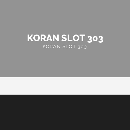
KORAN SLOT 303
KORAN SLOT 303