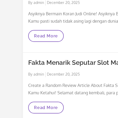
Posted
By
admin
December 20, 2025
on
Asyiknya Bermain Koran Judi Online! Asyiknya 
Kamu pasti sudah tidak asing lagi dengan dunia 
Asyiknya
Read More
Bermain
Koran
Judi
Online!
Fakta Menarik Seputar Slot M
Posted
By
admin
December 20, 2025
on
Create a Random Review Article About Fakta S
Kamu Ketahui! Selamat datang kembali, para pe
Fakta
Read More
Menarik
Seputar