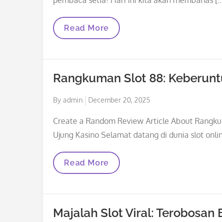
pembaca setia! Hari ini kita akan membahas [
Cerita
Read More
Seru
Di
Balik
Media
Slot
Rangkuman Slot 88: Keberunt
Paten
Posted
By
admin
December 20, 2025
on
Create a Random Review Article About Rangku
Ujung Kasino Selamat datang di dunia slot onli
Rangkuman
Read More
Slot
88:
Keberuntungan
Menanti
Di
Majalah Slot Viral: Terobosan
Ujung
Kasino