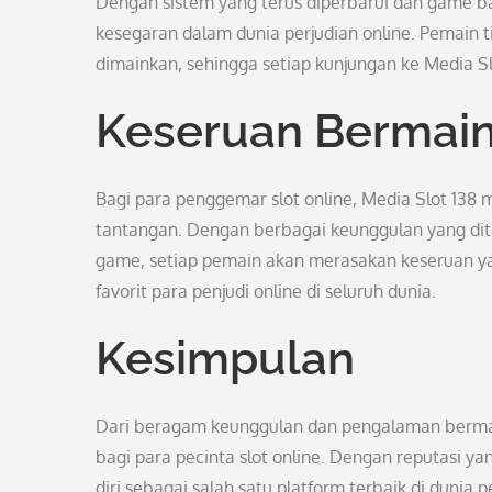
Dengan sistem yang terus diperbarui dan game ba
kesegaran dalam dunia perjudian online. Pemain 
dimainkan, sehingga setiap kunjungan ke Media Sl
Keseruan Bermain 
Bagi para penggemar slot online, Media Slot 13
tantangan. Dengan berbagai keunggulan yang dita
game, setiap pemain akan merasakan keseruan yang
favorit para penjudi online di seluruh dunia.
Kesimpulan
Dari beragam keunggulan dan pengalaman bermain
bagi para pecinta slot online. Dengan reputasi y
diri sebagai salah satu platform terbaik di dunia