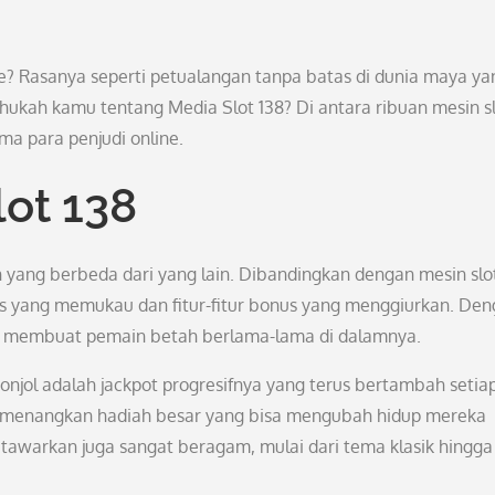
ine? Rasanya seperti petualangan tanpa batas di dunia maya ya
ukah kamu tentang Media Slot 138? Di antara ribuan mesin s
ma para penjudi online.
ot 138
ang berbeda dari yang lain. Dibandingkan dengan mesin slo
fis yang memukau dan fitur-fitur bonus yang menggiurkan. De
, membuat pemain betah berlama-lama di dalamnya.
njol adalah jackpot progresifnya yang terus bertambah setia
emenangkan hadiah besar yang bisa mengubah hidup mereka
 ditawarkan juga sangat beragam, mulai dari tema klasik hingga