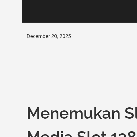
Posted
December 20, 2025
on
Menemukan Sl
Media Slot 138