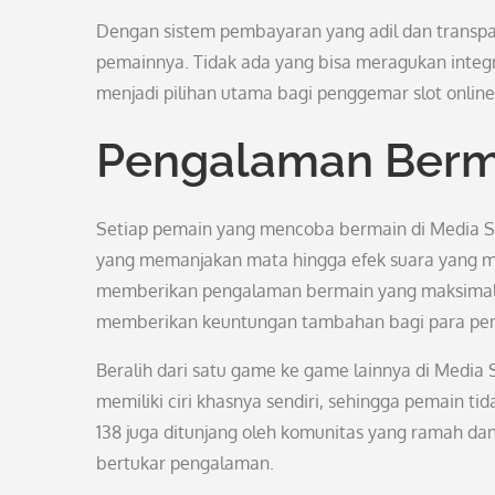
Dengan sistem pembayaran yang adil dan transp
pemainnya. Tidak ada yang bisa meragukan integ
menjadi pilihan utama bagi penggemar slot online
Pengalaman Berma
Setiap pemain yang mencoba bermain di Media Slo
yang memanjakan mata hingga efek suara yang 
memberikan pengalaman bermain yang maksimal. Ti
memberikan keuntungan tambahan bagi para pe
Beralih dari satu game ke game lainnya di Media 
memiliki ciri khasnya sendiri, sehingga pemain t
138 juga ditunjang oleh komunitas yang ramah dan
bertukar pengalaman.