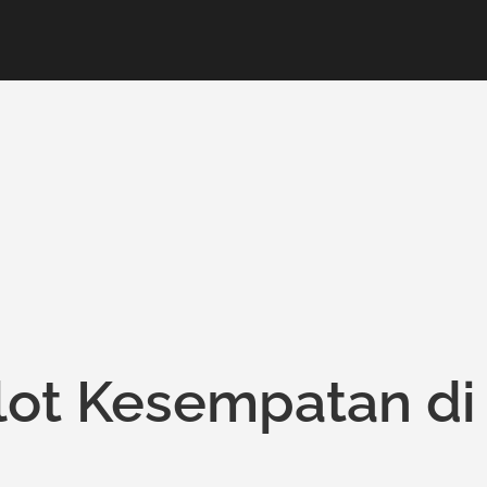
ot Kesempatan di