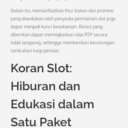
Selain itu, memanfaatkan fitur bonus dan promosi
yang disediakan oleh penyedia permainan slot juga
dapat menjadi kunci kesuksesan. Bonus yang
diberikan dapat meningkatkan nilai RTP secara
tidak langsung, sehingga memberikan keuntungan
tambahan bagi pemain.
Koran Slot:
Hiburan dan
Edukasi dalam
Satu Paket