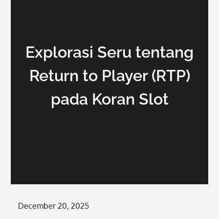
Explorasi Seru tentang
Return to Player (RTP)
pada Koran Slot
Posted
December 20, 2025