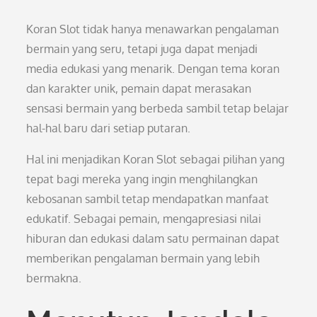
Koran Slot tidak hanya menawarkan pengalaman
bermain yang seru, tetapi juga dapat menjadi
media edukasi yang menarik. Dengan tema koran
dan karakter unik, pemain dapat merasakan
sensasi bermain yang berbeda sambil tetap belajar
hal-hal baru dari setiap putaran.
Hal ini menjadikan Koran Slot sebagai pilihan yang
tepat bagi mereka yang ingin menghilangkan
kebosanan sambil tetap mendapatkan manfaat
edukatif. Sebagai pemain, mengapresiasi nilai
hiburan dan edukasi dalam satu permainan dapat
memberikan pengalaman bermain yang lebih
bermakna.