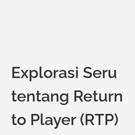
on
Explorasi Seru
tentang Return
to Player (RTP)