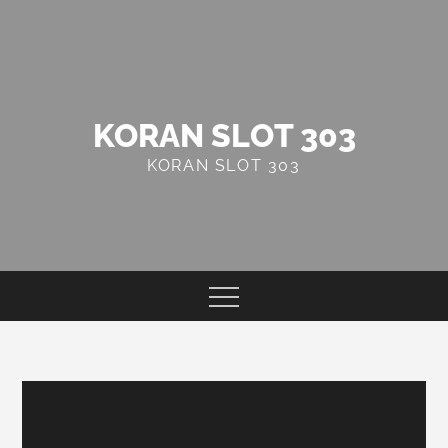
Skip
to
content
KORAN SLOT 303
KORAN SLOT 303