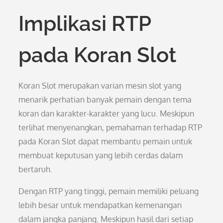
Implikasi RTP
pada Koran Slot
Koran Slot merupakan varian mesin slot yang
menarik perhatian banyak pemain dengan tema
koran dan karakter-karakter yang lucu. Meskipun
terlihat menyenangkan, pemahaman terhadap RTP
pada Koran Slot dapat membantu pemain untuk
membuat keputusan yang lebih cerdas dalam
bertaruh.
Dengan RTP yang tinggi, pemain memiliki peluang
lebih besar untuk mendapatkan kemenangan
dalam jangka panjang. Meskipun hasil dari setiap