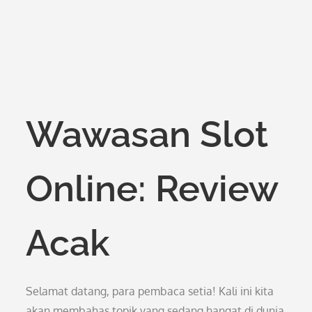
Wawasan Slot
Online: Review
Acak
Selamat datang, para pembaca setia! Kali ini kita
akan membahas topik yang sedang hangat di dunia