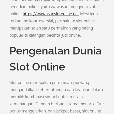
perjudian online, yaitu wawasan mengenai slot
online.
https://wawasanslotonline.net
Meskipun
terkadang kontroversial, permainan slot online
merupakan salah satu permainan yang paling
populer di kalangan pecinta judi online.
Pengenalan Dunia
Slot Online
Slot online merupakan permainan judi yang
mengandalkan keberuntungan dan keahlian dalam
memilih kombinasi simbol untuk meraih
kemenangan. Dengan berbagai tema menarik, fitur
bonus menggiurkan, dan jackpot besar, slot online