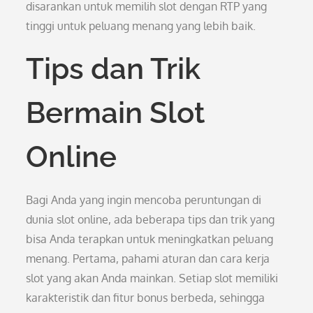
disarankan untuk memilih slot dengan RTP yang
tinggi untuk peluang menang yang lebih baik.
Tips dan Trik
Bermain Slot
Online
Bagi Anda yang ingin mencoba peruntungan di
dunia slot online, ada beberapa tips dan trik yang
bisa Anda terapkan untuk meningkatkan peluang
menang. Pertama, pahami aturan dan cara kerja
slot yang akan Anda mainkan. Setiap slot memiliki
karakteristik dan fitur bonus berbeda, sehingga