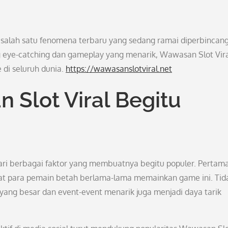
 salah satu fenomena terbaru yang sedang ramai diperbincan
g eye-catching dan gameplay yang menarik, Wawasan Slot Vir
di seluruh dunia.
https://wawasanslotviral.net
Slot Viral Begitu
dari berbagai faktor yang membuatnya begitu populer. Pertama
t para pemain betah berlama-lama memainkan game ini. Tid
pot yang besar dan event-event menarik juga menjadi daya tarik