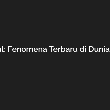
l: Fenomena Terbaru di Duni