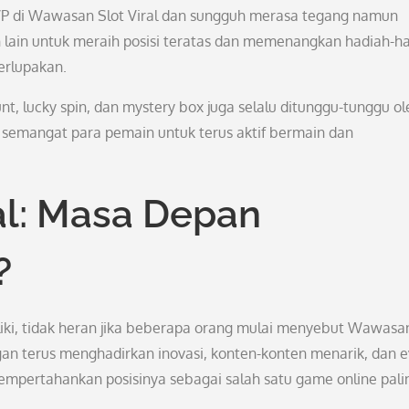
VP di Wawasan Slot Viral dan sungguh merasa tegang namun
 lain untuk meraih posisi teratas dan memenangkan hadiah-h
erlupakan.
unt, lucky spin, dan mystery box juga selalu ditunggu-tunggu ol
semangat para pemain untuk terus aktif bermain dan
al: Masa Depan
?
iki, tidak heran jika beberapa orang mulai menyebut Wawasan
an terus menghadirkan inovasi, konten-konten menarik, dan e
mempertahankan posisinya sebagai salah satu game online pali