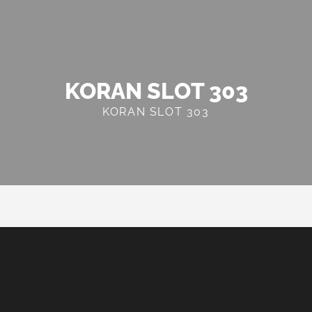
KORAN SLOT 303
KORAN SLOT 303