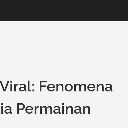
Viral: Fenomena
nia Permainan