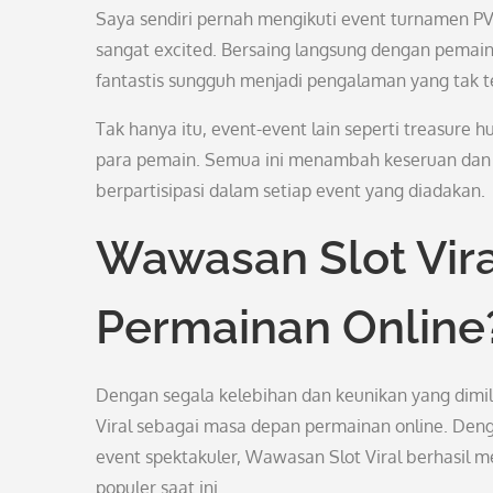
Saya sendiri pernah mengikuti event turnamen P
sangat excited. Bersaing langsung dengan pemain
fantastis sungguh menjadi pengalaman yang tak t
Tak hanya itu, event-event lain seperti treasure h
para pemain. Semua ini menambah keseruan dan 
berpartisipasi dalam setiap event yang diadakan.
Wawasan Slot Vir
Permainan Online
Dengan segala kelebihan dan keunikan yang dimil
Viral sebagai masa depan permainan online. Deng
event spektakuler, Wawasan Slot Viral berhasil 
populer saat ini.