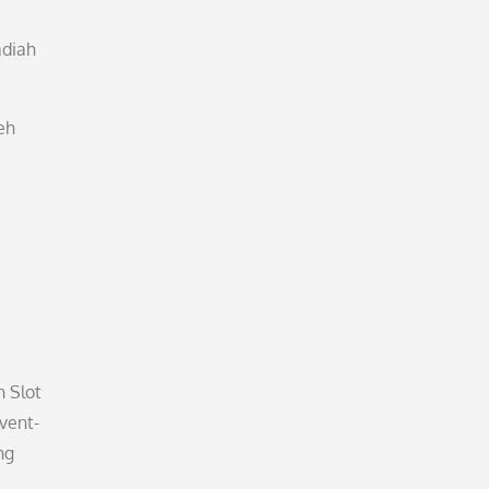
adiah
eh
 Slot
vent-
ng