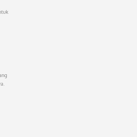
ntuk
yang
a.
a