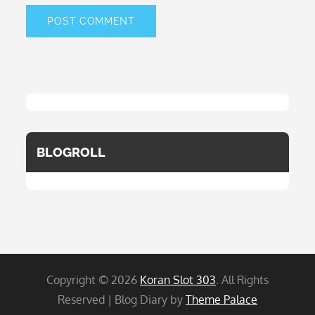
BLOGROLL
Copyright © 2026
Koran Slot 303
. All Rights
Reserved | Blog Diary by
Theme Palace