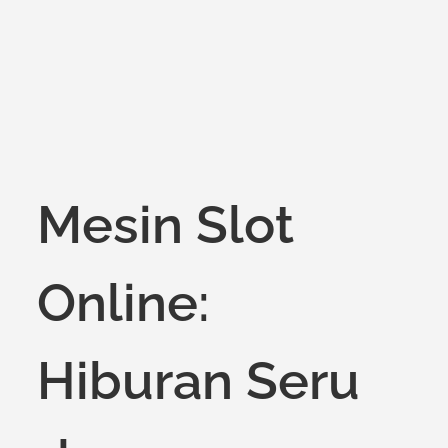
on
Mesin Slot
Online:
Hiburan Seru