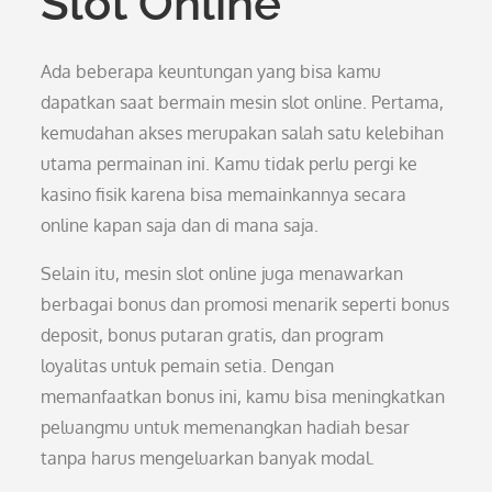
Slot Online
Ada beberapa keuntungan yang bisa kamu
dapatkan saat bermain mesin slot online. Pertama,
kemudahan akses merupakan salah satu kelebihan
utama permainan ini. Kamu tidak perlu pergi ke
kasino fisik karena bisa memainkannya secara
online kapan saja dan di mana saja.
Selain itu, mesin slot online juga menawarkan
berbagai bonus dan promosi menarik seperti bonus
deposit, bonus putaran gratis, dan program
loyalitas untuk pemain setia. Dengan
memanfaatkan bonus ini, kamu bisa meningkatkan
peluangmu untuk memenangkan hadiah besar
tanpa harus mengeluarkan banyak modal.