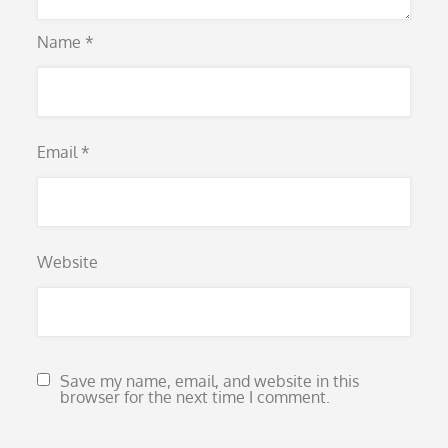
Name
*
Email
*
Website
Save my name, email, and website in this
browser for the next time I comment.