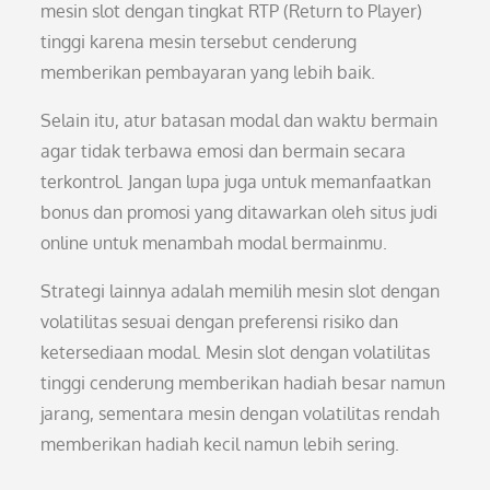
mesin slot dengan tingkat RTP (Return to Player)
tinggi karena mesin tersebut cenderung
memberikan pembayaran yang lebih baik.
Selain itu, atur batasan modal dan waktu bermain
agar tidak terbawa emosi dan bermain secara
terkontrol. Jangan lupa juga untuk memanfaatkan
bonus dan promosi yang ditawarkan oleh situs judi
online untuk menambah modal bermainmu.
Strategi lainnya adalah memilih mesin slot dengan
volatilitas sesuai dengan preferensi risiko dan
ketersediaan modal. Mesin slot dengan volatilitas
tinggi cenderung memberikan hadiah besar namun
jarang, sementara mesin dengan volatilitas rendah
memberikan hadiah kecil namun lebih sering.