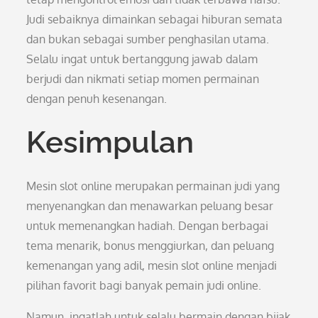
Judi sebaiknya dimainkan sebagai hiburan semata
dan bukan sebagai sumber penghasilan utama.
Selalu ingat untuk bertanggung jawab dalam
berjudi dan nikmati setiap momen permainan
dengan penuh kesenangan.
Kesimpulan
Mesin slot online merupakan permainan judi yang
menyenangkan dan menawarkan peluang besar
untuk memenangkan hadiah. Dengan berbagai
tema menarik, bonus menggiurkan, dan peluang
kemenangan yang adil, mesin slot online menjadi
pilihan favorit bagi banyak pemain judi online.
Namun, ingatlah untuk selalu bermain dengan bijak