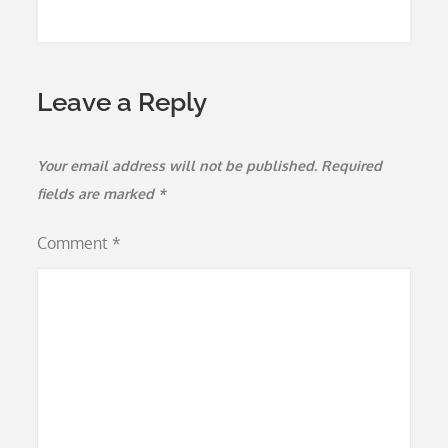
Leave a Reply
Your email address will not be published.
Required
fields are marked
*
Comment
*