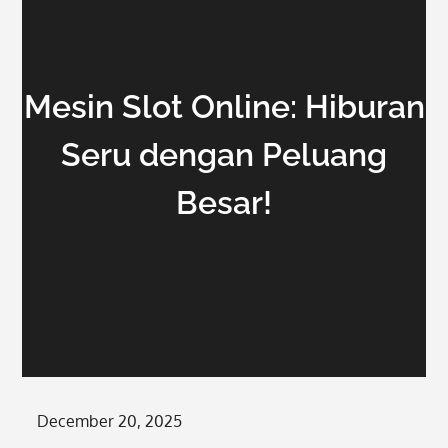
Mesin Slot Online: Hiburan
Seru dengan Peluang
Besar!
Posted
December 20, 2025