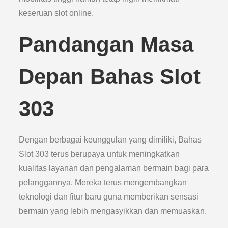
keseruan slot online.
Pandangan Masa
Depan Bahas Slot
303
Dengan berbagai keunggulan yang dimiliki, Bahas
Slot 303 terus berupaya untuk meningkatkan
kualitas layanan dan pengalaman bermain bagi para
pelanggannya. Mereka terus mengembangkan
teknologi dan fitur baru guna memberikan sensasi
bermain yang lebih mengasyikkan dan memuaskan.