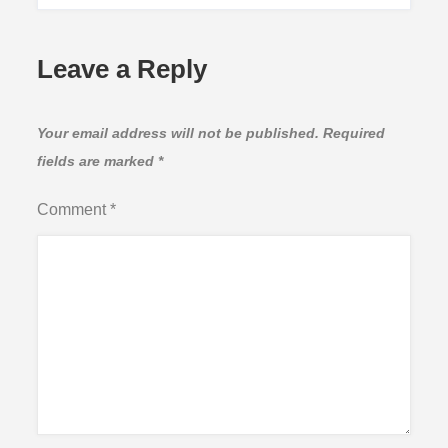
Leave a Reply
Your email address will not be published.
Required
fields are marked
*
Comment
*