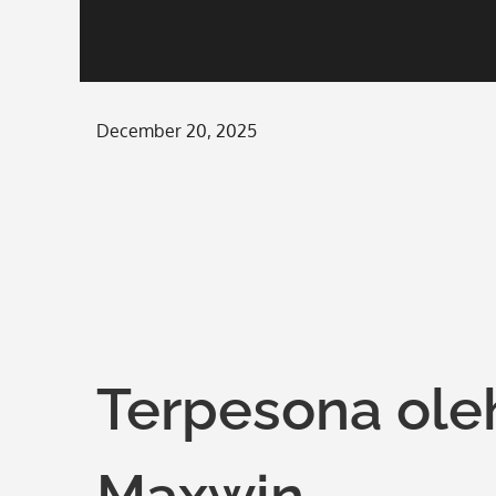
Posted
December 20, 2025
on
Terpesona oleh
Maxwin