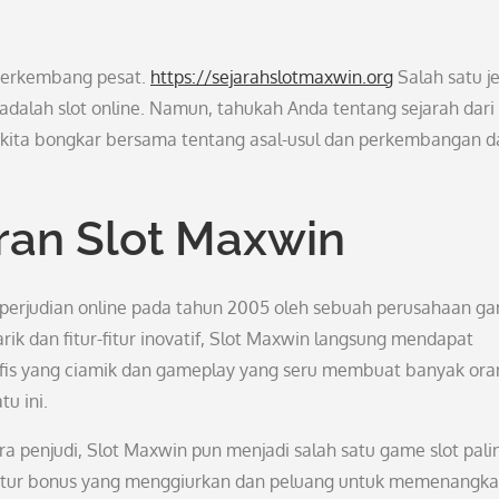
n berkembang pesat.
https://sejarahslotmaxwin.org
Salah satu je
adalah slot online. Namun, tahukah Anda tentang sejarah dari
ri kita bongkar bersama tentang asal-usul dan perkembangan d
ran Slot Maxwin
 perjudian online pada tahun 2005 oleh sebuah perusahaan g
ik dan fitur-fitur inovatif, Slot Maxwin langsung mendapat
grafis yang ciamik dan gameplay yang seru membuat banyak ora
u ini.
 penjudi, Slot Maxwin pun menjadi salah satu game slot pali
r-fitur bonus yang menggiurkan dan peluang untuk memenangk