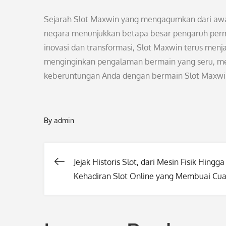
Sejarah Slot Maxwin yang mengagumkan dari awa
negara menunjukkan betapa besar pengaruh perma
inovasi dan transformasi, Slot Maxwin terus menj
menginginkan pengalaman bermain yang seru, me
keberuntungan Anda dengan bermain Slot Maxwin
By
admin
Jejak Historis Slot, dari Mesin Fisik Hingga
Post
Kehadiran Slot Online yang Membuai Cu
navigation