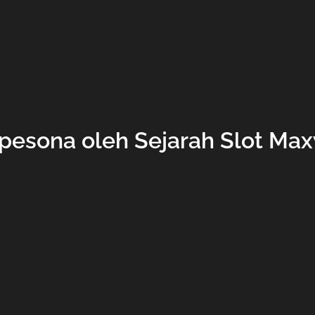
pesona oleh Sejarah Slot Ma