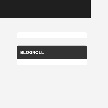
BLOGROLL