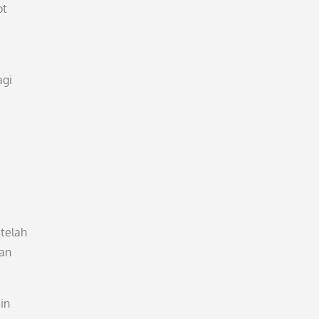
ot
agi
 telah
dan
in