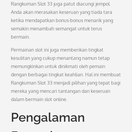
Rangkuman Slot 33 juga patut diacungi jempol.
Anda akan merasakan keseruan yang tiada tara
ketika mendapatkan bonus-bonus menarik yang
semakin menambah semangat untuk terus
bermain.
Permainan slot ini juga memberikan tingkat
kesulitan yang cukup menantang namun tetap
memungkinkan untuk dinikmati oleh pemain
dengan berbagai tingkat keahlian. Hal ini membuat
Rangkuman Slot 33 menjadi pilihan yang tepat bagi
mereka yang mencari tantangan dan keseruan
dalam bermain slot online.
Pengalaman