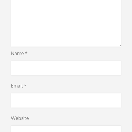
Name
*
Email
*
Website