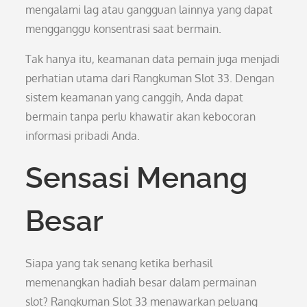
mengalami lag atau gangguan lainnya yang dapat
mengganggu konsentrasi saat bermain.
Tak hanya itu, keamanan data pemain juga menjadi
perhatian utama dari Rangkuman Slot 33. Dengan
sistem keamanan yang canggih, Anda dapat
bermain tanpa perlu khawatir akan kebocoran
informasi pribadi Anda.
Sensasi Menang
Besar
Siapa yang tak senang ketika berhasil
memenangkan hadiah besar dalam permainan
slot? Rangkuman Slot 33 menawarkan peluang