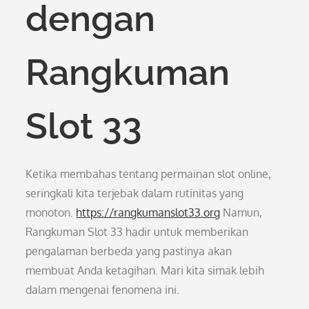
dengan
Rangkuman
Slot 33
Ketika membahas tentang permainan slot online,
seringkali kita terjebak dalam rutinitas yang
monoton.
https://rangkumanslot33.org
Namun,
Rangkuman Slot 33 hadir untuk memberikan
pengalaman berbeda yang pastinya akan
membuat Anda ketagihan. Mari kita simak lebih
dalam mengenai fenomena ini.