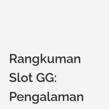
on
Rangkuman
Slot GG:
Pengalaman