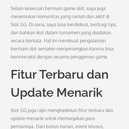
Selain keseruan bermain game slot, saya juga
menemukan komunitas yang ramah dan aktif di
Slot GG. Di sana, saya bisa berdiskusi, berbagi tips,
dan bahkan ikut dalam turnamen yang diadakan
secara berkala. Hal ini membuat pengalaman
bermain slot semakin menyenangkan karena bisa
berinteraksi dengan sesama penggemar game.
Fitur Terbaru dan
Update Menarik
Slot GG juga rajin menghadirkan fitur terbaru dan
update menarik untuk memanjakan para
pemainnya. Dari bonus harian, event khusus,