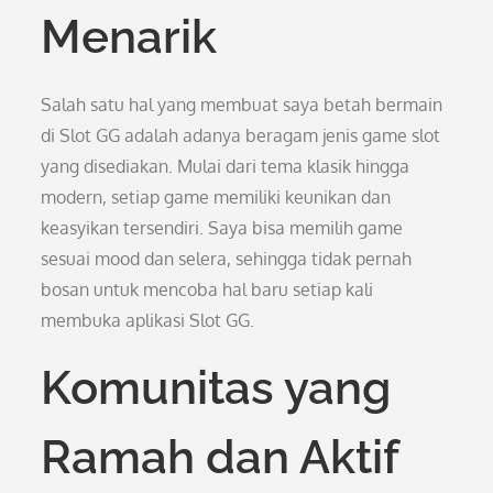
Menarik
Salah satu hal yang membuat saya betah bermain
di Slot GG adalah adanya beragam jenis game slot
yang disediakan. Mulai dari tema klasik hingga
modern, setiap game memiliki keunikan dan
keasyikan tersendiri. Saya bisa memilih game
sesuai mood dan selera, sehingga tidak pernah
bosan untuk mencoba hal baru setiap kali
membuka aplikasi Slot GG.
Komunitas yang
Ramah dan Aktif