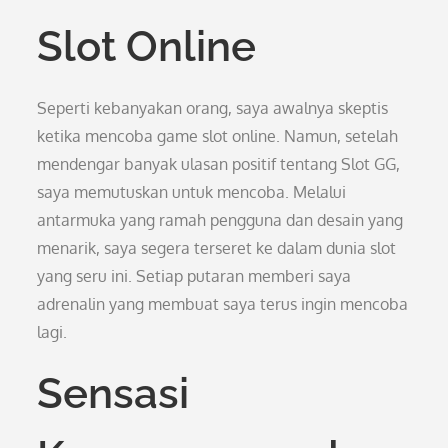
Slot Online
Seperti kebanyakan orang, saya awalnya skeptis
ketika mencoba game slot online. Namun, setelah
mendengar banyak ulasan positif tentang Slot GG,
saya memutuskan untuk mencoba. Melalui
antarmuka yang ramah pengguna dan desain yang
menarik, saya segera terseret ke dalam dunia slot
yang seru ini. Setiap putaran memberi saya
adrenalin yang membuat saya terus ingin mencoba
lagi.
Sensasi