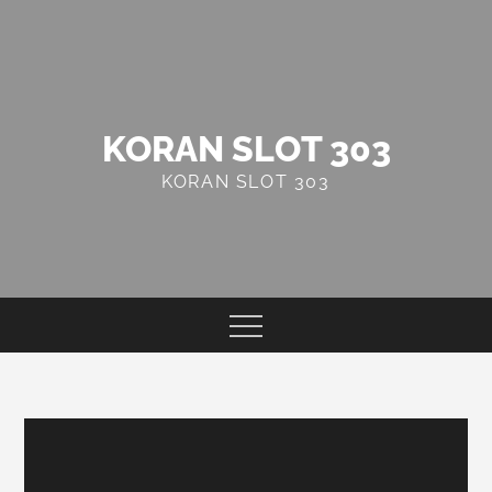
Skip
to
content
KORAN SLOT 303
KORAN SLOT 303