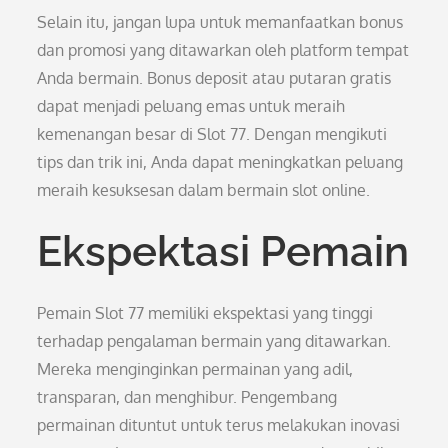
Selain itu, jangan lupa untuk memanfaatkan bonus
dan promosi yang ditawarkan oleh platform tempat
Anda bermain. Bonus deposit atau putaran gratis
dapat menjadi peluang emas untuk meraih
kemenangan besar di Slot 77. Dengan mengikuti
tips dan trik ini, Anda dapat meningkatkan peluang
meraih kesuksesan dalam bermain slot online.
Ekspektasi Pemain
Pemain Slot 77 memiliki ekspektasi yang tinggi
terhadap pengalaman bermain yang ditawarkan.
Mereka menginginkan permainan yang adil,
transparan, dan menghibur. Pengembang
permainan dituntut untuk terus melakukan inovasi