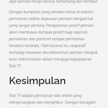
agar pemain tetap merasa tertantang dan terhibur.
Dengan kompetisi yang semakin ketat di industri
permainan online, kepuasan pemain menjadi hal
yang sangat penting. Pengalaman positif pemain
akan membawa dampak positif bagi reputasi
permainan dan platform tempat permainan
tersebut tersedia. Oleh karena itu, responsif
terhadap masukan dan kebutuhan pemain menjadi
kunci keberhasilan dalam menjaga kepopuleran
Slot 77.
Kesimpulan
Slot 77 adalah permainan slot online yang
menyenangkan dan menghibur. Dengan beragam