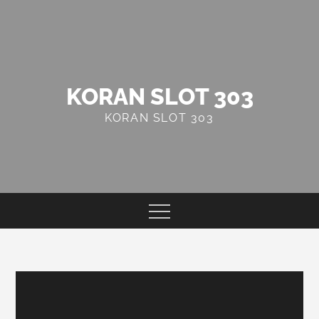
Skip
to
content
KORAN SLOT 303
KORAN SLOT 303