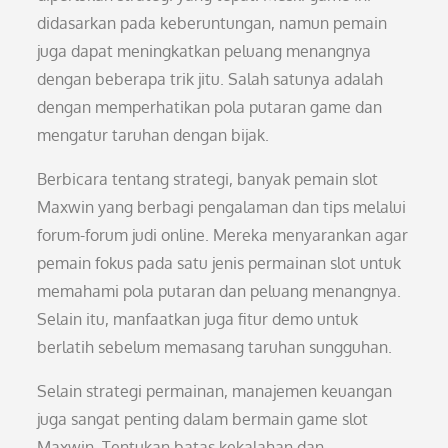
didasarkan pada keberuntungan, namun pemain
juga dapat meningkatkan peluang menangnya
dengan beberapa trik jitu. Salah satunya adalah
dengan memperhatikan pola putaran game dan
mengatur taruhan dengan bijak.
Berbicara tentang strategi, banyak pemain slot
Maxwin yang berbagi pengalaman dan tips melalui
forum-forum judi online. Mereka menyarankan agar
pemain fokus pada satu jenis permainan slot untuk
memahami pola putaran dan peluang menangnya.
Selain itu, manfaatkan juga fitur demo untuk
berlatih sebelum memasang taruhan sungguhan.
Selain strategi permainan, manajemen keuangan
juga sangat penting dalam bermain game slot
Maxwin. Tentukan batas kekalahan dan