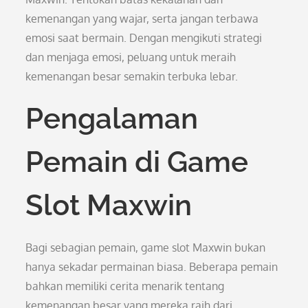
kemenangan yang wajar, serta jangan terbawa
emosi saat bermain. Dengan mengikuti strategi
dan menjaga emosi, peluang untuk meraih
kemenangan besar semakin terbuka lebar.
Pengalaman
Pemain di Game
Slot Maxwin
Bagi sebagian pemain, game slot Maxwin bukan
hanya sekadar permainan biasa. Beberapa pemain
bahkan memiliki cerita menarik tentang
kemenangan besar yang mereka raih dari