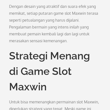
Dengan desain yang atraktif dan suara efek yang
memikat, setiap putaran game slot Maxwin terasa
seperti petualangan yang harus dijalani.
Pengalaman bermain yang intens inilah yang
membuat pemain kembali lagi dan lagi untuk
merasakan sensasi kemenangan.
Strategi Menang
di Game Slot
Maxwin
Untuk bisa memenangkan permainan slot Maxwin,
diperlukan strategi yang tepat. Meski game ini