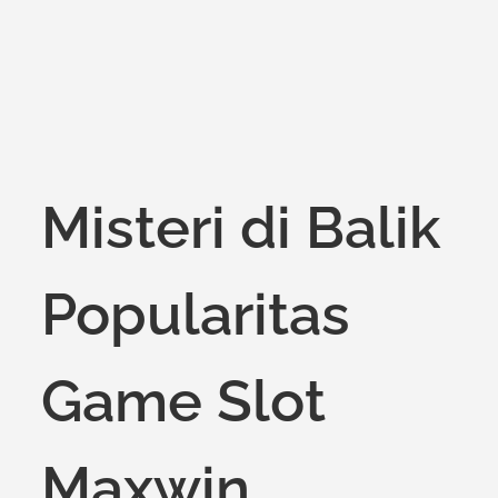
Misteri di Balik
Popularitas
Game Slot
Maxwin