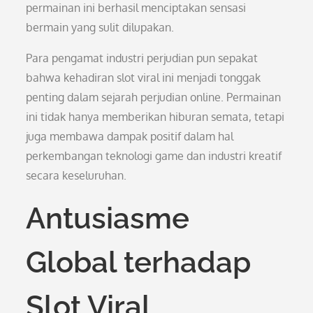
permainan ini berhasil menciptakan sensasi
bermain yang sulit dilupakan.
Para pengamat industri perjudian pun sepakat
bahwa kehadiran slot viral ini menjadi tonggak
penting dalam sejarah perjudian online. Permainan
ini tidak hanya memberikan hiburan semata, tetapi
juga membawa dampak positif dalam hal
perkembangan teknologi game dan industri kreatif
secara keseluruhan.
Antusiasme
Global terhadap
Slot Viral