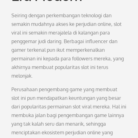
Seiring dengan perkembangan teknologi dan
semakin mudahnya akses ke perjudian online, slot
viral ini semakin merajalela di kalangan para
penggemar judi daring. Berbagai influencer dan
gamer terkenal pun ikut memperkenalkan
permainan ini kepada para followers mereka, yang
akhirnya membuat popularitas slot ini terus
melonjak.
Perusahaan pengembang game yang membuat
slot ini pun mendapatkan keuntungan yang besar
dari popularitas permainan slot viral mereka. Hal ini
membuka jalan bagi pengembangan game lainnya
yang tak kalah seru dan menarik, sehingga
menciptakan ekosistem perjudian online yang