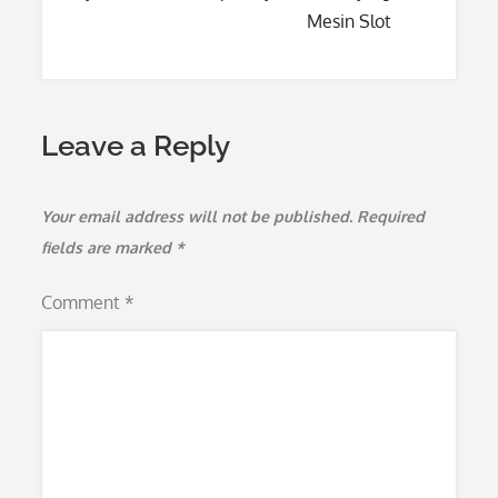
Mesin Slot
Leave a Reply
Your email address will not be published.
Required
fields are marked
*
Comment
*