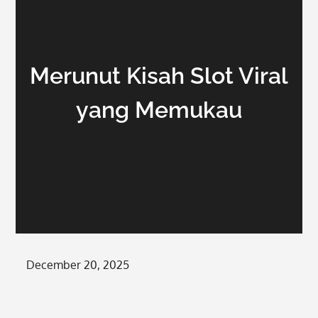
Merunut Kisah Slot Viral
yang Memukau
Posted
December 20, 2025
on