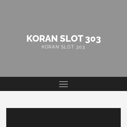
Skip
to
content
KORAN SLOT 303
KORAN SLOT 303