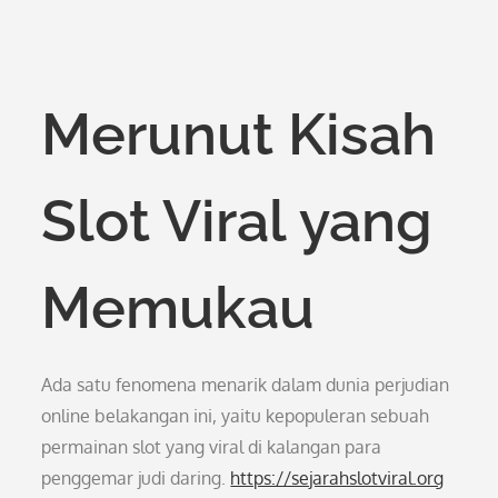
Merunut Kisah
Slot Viral yang
Memukau
Ada satu fenomena menarik dalam dunia perjudian
online belakangan ini, yaitu kepopuleran sebuah
permainan slot yang viral di kalangan para
penggemar judi daring.
https://sejarahslotviral.org