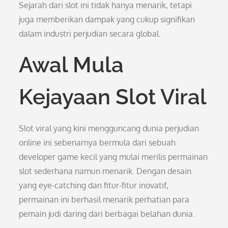
Sejarah dari slot ini tidak hanya menarik, tetapi
juga memberikan dampak yang cukup signifikan
dalam industri perjudian secara global.
Awal Mula
Kejayaan Slot Viral
Slot viral yang kini mengguncang dunia perjudian
online ini sebenarnya bermula dari sebuah
developer game kecil yang mulai merilis permainan
slot sederhana namun menarik. Dengan desain
yang eye-catching dan fitur-fitur inovatif,
permainan ini berhasil menarik perhatian para
pemain judi daring dari berbagai belahan dunia.