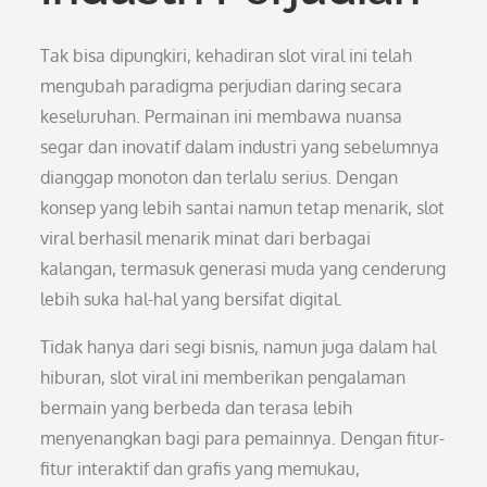
Tak bisa dipungkiri, kehadiran slot viral ini telah
mengubah paradigma perjudian daring secara
keseluruhan. Permainan ini membawa nuansa
segar dan inovatif dalam industri yang sebelumnya
dianggap monoton dan terlalu serius. Dengan
konsep yang lebih santai namun tetap menarik, slot
viral berhasil menarik minat dari berbagai
kalangan, termasuk generasi muda yang cenderung
lebih suka hal-hal yang bersifat digital.
Tidak hanya dari segi bisnis, namun juga dalam hal
hiburan, slot viral ini memberikan pengalaman
bermain yang berbeda dan terasa lebih
menyenangkan bagi para pemainnya. Dengan fitur-
fitur interaktif dan grafis yang memukau,