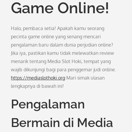
Game Online!
Halo, pembaca setia! Apakah kamu seorang
pecinta game online yang senang mencari
pengalaman baru dalam dunia perjudian online?
Jika iya, pastikan kamu tidak melewatkan review
menarik tentang Media Slot Hoki, tempat yang
wajib dikunjungi bagi para penggemar judi online.
https://mediaslothoki.org
Mari simak ulasan
lengkapnya di bawah ini!
Pengalaman
Bermain di Media