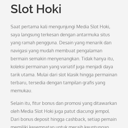
Slot Hoki
Saat pertama kali mengunjungi Media Slot Hoki,
saya langsung terkesan dengan antarmuka situs
yang ramah pengguna. Desain yang menarik dan
navigasi yang mudah membuat pengalaman
bermain semakin menyenangkan. Tidak hanya itu,
koleksi permainan yang variatif juga menjadi daya
tarik utama. Mulai dari slot klasik hingga permainan
terbaru, tersedia dengan tampilan grafis yang
memukau.
Selain itu, fitur bonus dan promosi yang ditawarkan
oleh Media Slot Hoki juga patut diacungi jempol.
Dari bonus deposit hingga cashback, setiap pemain
memiliki kesempatan untuk meraih keuntungan