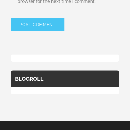
browser for the next time I comment.
BLOGROLL