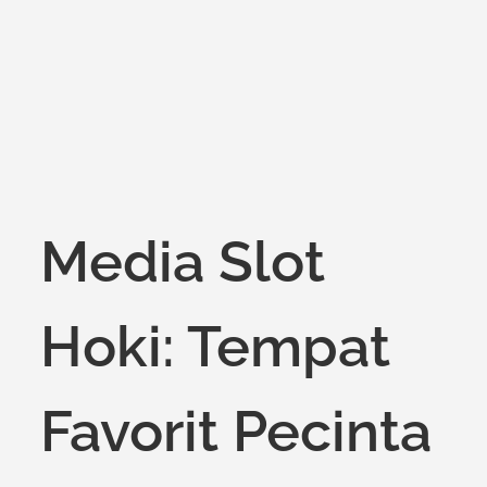
on
Media Slot
Hoki: Tempat
Favorit Pecinta