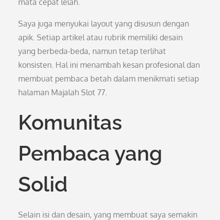
mata cepat lelah.
Saya juga menyukai layout yang disusun dengan
apik. Setiap artikel atau rubrik memiliki desain
yang berbeda-beda, namun tetap terlihat
konsisten. Hal ini menambah kesan profesional dan
membuat pembaca betah dalam menikmati setiap
halaman Majalah Slot 77.
Komunitas
Pembaca yang
Solid
Selain isi dan desain, yang membuat saya semakin