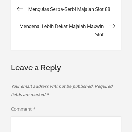
Post
Mengulas Serba-Serbi Majalah Slot 88
navigation
Mengenal Lebih Dekat Majalah Maxwin
Slot
Leave a Reply
Your email address will not be published.
Required
fields are marked
*
Comment
*