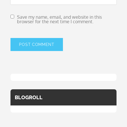
Save my name, email, and website in this
browser for the next time I comment.
BLOGROLL