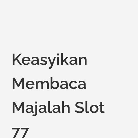
Keasyikan
Membaca
Majalah Slot
77