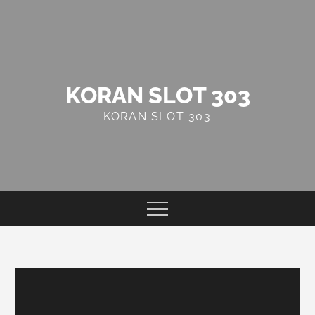
Skip
to
content
KORAN SLOT 303
KORAN SLOT 303