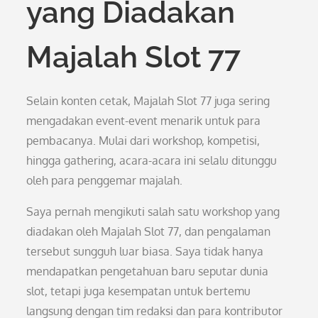
yang Diadakan
Majalah Slot 77
Selain konten cetak, Majalah Slot 77 juga sering
mengadakan event-event menarik untuk para
pembacanya. Mulai dari workshop, kompetisi,
hingga gathering, acara-acara ini selalu ditunggu
oleh para penggemar majalah.
Saya pernah mengikuti salah satu workshop yang
diadakan oleh Majalah Slot 77, dan pengalaman
tersebut sungguh luar biasa. Saya tidak hanya
mendapatkan pengetahuan baru seputar dunia
slot, tetapi juga kesempatan untuk bertemu
langsung dengan tim redaksi dan para kontributor