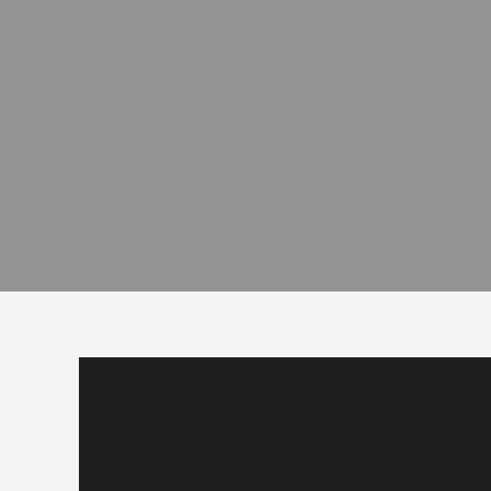
Skip
to
content