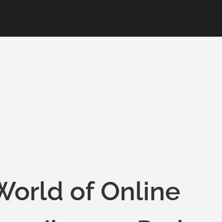
World of Online