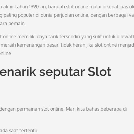
khir tahun 1990-an, barulah slot online mulai dikenal luas o
 paling populer di dunia perjudian online, dengan berbagai va
para pemain.
nline memiliki daya tarik tersendiri yang sulit untuk dilewat
raih kemenangan besar, tidak heran jika slot online menjad
nline.
enarik seputar Slot
dengan permainan slot online. Mari kita bahas beberapa di
ada saat tertentu.