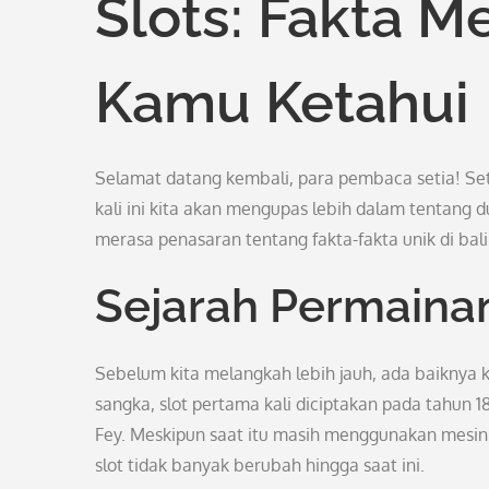
Slots: Fakta M
Kamu Ketahui
Selamat datang kembali, para pembaca setia! Set
kali ini kita akan mengupas lebih dalam tentang du
merasa penasaran tentang fakta-fakta unik di balik
Sejarah Permainan
Sebelum kita melangkah lebih jauh, ada baiknya ki
sangka, slot pertama kali diciptakan pada tahun 
Fey. Meskipun saat itu masih menggunakan mesin 
slot tidak banyak berubah hingga saat ini.