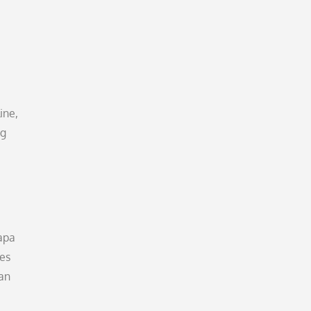
ine,
ng
iapa
les
an