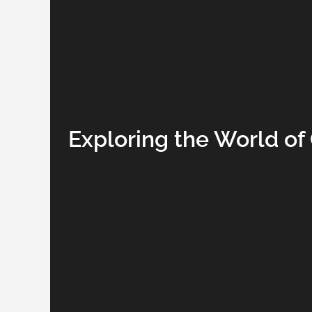
Exploring the World of