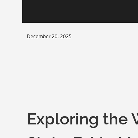
Posted
December 20, 2025
on
Exploring the 