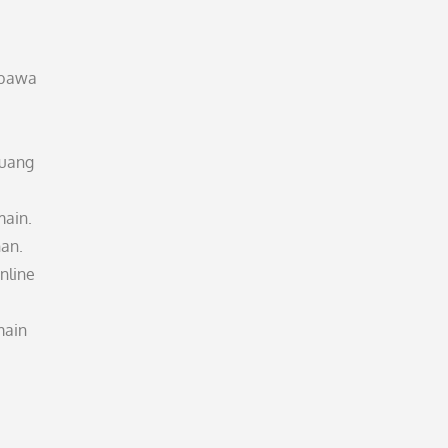
rbawa
luang
main.
an.
nline
main