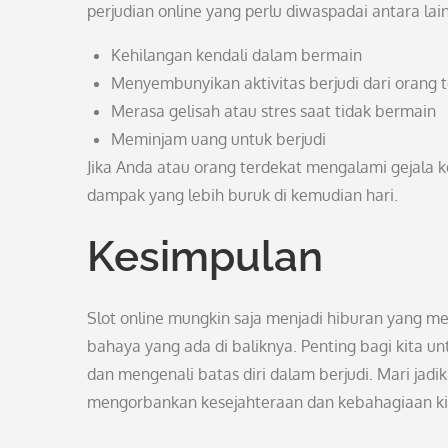
perjudian online yang perlu diwaspadai antara lain
Kehilangan kendali dalam bermain
Menyembunyikan aktivitas berjudi dari orang 
Merasa gelisah atau stres saat tidak bermain
Meminjam uang untuk berjudi
Jika Anda atau orang terdekat mengalami gejala 
dampak yang lebih buruk di kemudian hari.
Kesimpulan
Slot online mungkin saja menjadi hiburan yang m
bahaya yang ada di baliknya. Penting bagi kita u
dan mengenali batas diri dalam berjudi. Mari jadi
mengorbankan kesejahteraan dan kebahagiaan ki