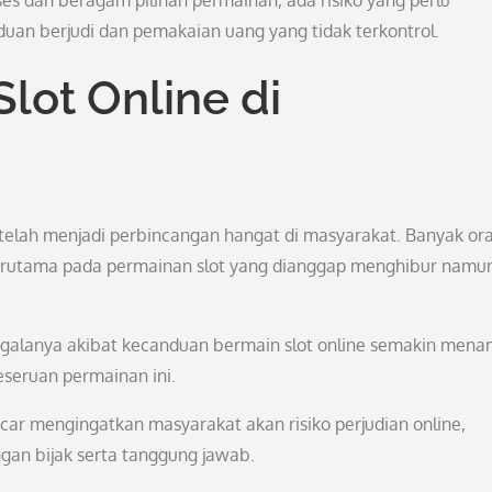
s dan beragam pilihan permainan, ada risiko yang perlu
uan berjudi dan pemakaian uang yang tidak terkontrol.
lot Online di
e telah menjadi perbincangan hangat di masyarakat. Banyak or
 terutama pada permainan slot yang dianggap menghibur namu
segalanya akibat kecanduan bermain slot online semakin men
eseruan permainan ini.
ar mengingatkan masyarakat akan risiko perjudian online,
gan bijak serta tanggung jawab.