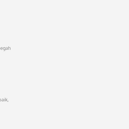
cegah
baik,