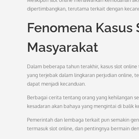
Meskipun slot online menawarkan kemudahan akse
dipertimbangkan, terutama terkait dengan kecand
Fenomena Kasus S
Masyarakat
Dalam beberapa tahun terakhir, kasus slot onlin
yang terjebak dalam lingkaran perjudian online,
dapat menjadi kecanduan.
Berbagai cerita tentang orang yang kehilangan 
kesadaran akan bahaya yang mengintai di balik k
Pemerintah dan lembaga terkait pun semakin genc
termasuk slot online, dan pentingnya bermain den