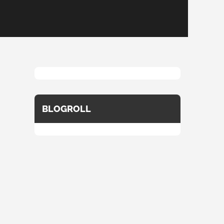
BLOGROLL