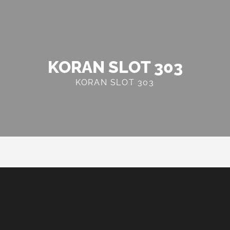
KORAN SLOT 303
KORAN SLOT 303