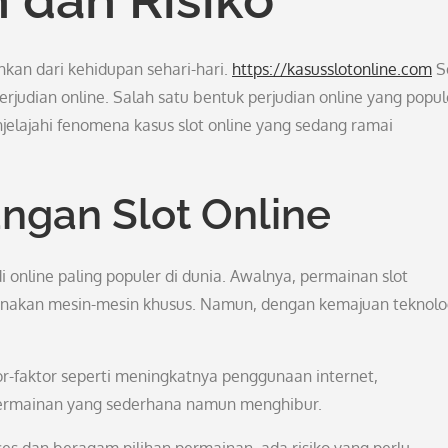
ahkan dari kehidupan sehari-hari.
https://kasusslotonline.com
S
judian online. Salah satu bentuk perjudian online yang popul
enjelajahi fenomena kasus slot online yang sedang ramai
ngan Slot Online
i online paling populer di dunia. Awalnya, permainan slot
unakan mesin-mesin khusus. Namun, dengan kemajuan teknolo
tor-faktor seperti meningkatnya penggunaan internet,
permainan yang sederhana namun menghibur.