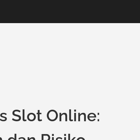
s Slot Online:
 dan Risiko