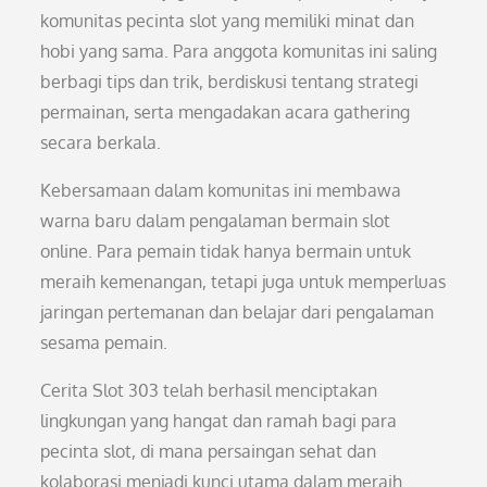
komunitas pecinta slot yang memiliki minat dan
hobi yang sama. Para anggota komunitas ini saling
berbagi tips dan trik, berdiskusi tentang strategi
permainan, serta mengadakan acara gathering
secara berkala.
Kebersamaan dalam komunitas ini membawa
warna baru dalam pengalaman bermain slot
online. Para pemain tidak hanya bermain untuk
meraih kemenangan, tetapi juga untuk memperluas
jaringan pertemanan dan belajar dari pengalaman
sesama pemain.
Cerita Slot 303 telah berhasil menciptakan
lingkungan yang hangat dan ramah bagi para
pecinta slot, di mana persaingan sehat dan
kolaborasi menjadi kunci utama dalam meraih