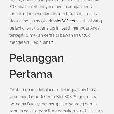
303 adalah tempat yang penuh dengan cerita
menarik dan pengalaman seru bagi para pecinta
slot online.
https://ceritaslot303.com
Hal-hal yang
terjadi di balik layar situs ini pasti membuat Anda
terkejut! Simaklah cerita di bawah ini untuk
mengetahui lebih lanjut.
Pelanggan
Pertama
Cerita menarik dimulai dari pelanggan pertama
yang mendaftar di Cerita Slot 303. Seorang pria
bernama Budi, yang merupakan seorang guru di
sebuah desa terpencil, menemukan situs ini secara