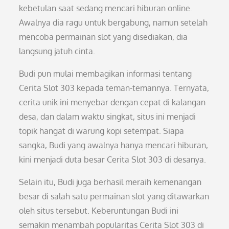
kebetulan saat sedang mencari hiburan online.
Awalnya dia ragu untuk bergabung, namun setelah
mencoba permainan slot yang disediakan, dia
langsung jatuh cinta.
Budi pun mulai membagikan informasi tentang
Cerita Slot 303 kepada teman-temannya. Ternyata,
cerita unik ini menyebar dengan cepat di kalangan
desa, dan dalam waktu singkat, situs ini menjadi
topik hangat di warung kopi setempat. Siapa
sangka, Budi yang awalnya hanya mencari hiburan,
kini menjadi duta besar Cerita Slot 303 di desanya.
Selain itu, Budi juga berhasil meraih kemenangan
besar di salah satu permainan slot yang ditawarkan
oleh situs tersebut. Keberuntungan Budi ini
semakin menambah popularitas Cerita Slot 303 di