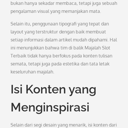
bukan hanya sekadar membaca, tetapi juga sebuah
pengalaman visual yang memanjakan mata.
Selain itu, penggunaan tipografi yang tepat dan
layout yang terstruktur dengan baik membuat
setiap informasi dalam artikel mudah dipahami. Hal
ini menunjukkan bahwa tim di balik Majalah Slot
Terbaik tidak hanya berfokus pada konten tulisan
semata, tetapi juga pada estetika dan tata letak
keseluruhan majalah.
Isi Konten yang
Menginspirasi
Selain dari segi desain yang menarik, isi konten dari