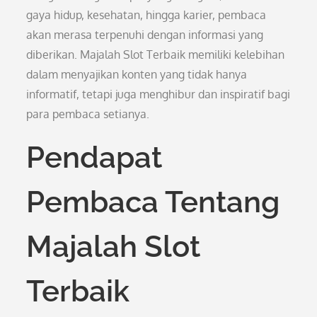
gaya hidup, kesehatan, hingga karier, pembaca
akan merasa terpenuhi dengan informasi yang
diberikan. Majalah Slot Terbaik memiliki kelebihan
dalam menyajikan konten yang tidak hanya
informatif, tetapi juga menghibur dan inspiratif bagi
para pembaca setianya.
Pendapat
Pembaca Tentang
Majalah Slot
Terbaik