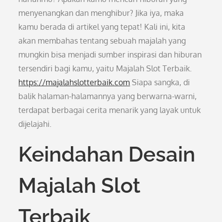
menyenangkan dan menghibur? Jika iya, maka
kamu berada di artikel yang tepat! Kali ini, kita
akan membahas tentang sebuah majalah yang
mungkin bisa menjadi sumber inspirasi dan hiburan
tersendiri bagi kamu, yaitu Majalah Slot Terbaik.
https://majalahslotterbaik.com
Siapa sangka, di
balik halaman-halamannya yang berwarna-warni,
terdapat berbagai cerita menarik yang layak untuk
dijelajahi.
Keindahan Desain
Majalah Slot
Terbaik