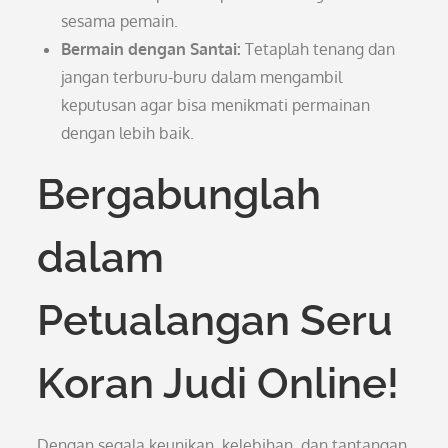
sesama pemain.
Bermain dengan Santai:
Tetaplah tenang dan
jangan terburu-buru dalam mengambil
keputusan agar bisa menikmati permainan
dengan lebih baik.
Bergabunglah
dalam
Petualangan Seru
Koran Judi Online!
Dengan segala keunikan, kelebihan, dan tantangan