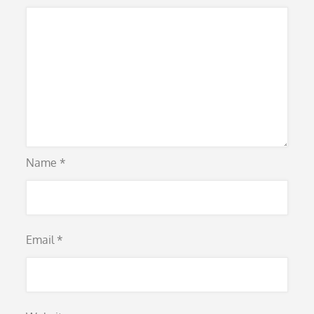
Name
*
Email
*