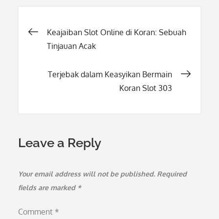
Post
Keajaiban Slot Online di Koran: Sebuah
Tinjauan Acak
navigation
Terjebak dalam Keasyikan Bermain
Koran Slot 303
Leave a Reply
Your email address will not be published.
Required
fields are marked
*
Comment
*