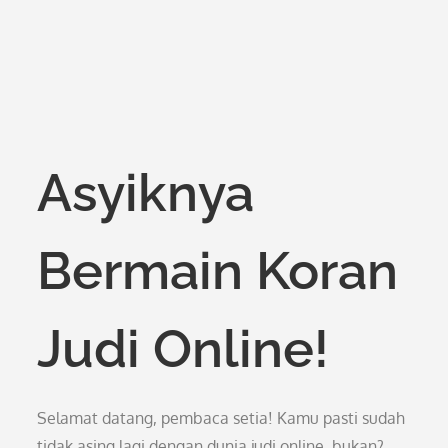
Asyiknya
Bermain Koran
Judi Online!
Selamat datang, pembaca setia! Kamu pasti sudah
tidak asing lagi dengan dunia judi online, bukan?